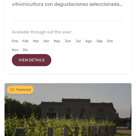
vitivinicultura con degustaciones seleccionadas
para hacer de este día...
Available through out the year:
Ene
Feb
Mar
Abr
May
Jun
Jul
Ago
Sep
Oct
Nov
Dic
VIEW DETAILS
Featured