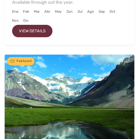
Available through out the year:
Ene
Feb
Mar
Abr
May
Jun
Jul
Ago
Sep
Oct
Nov
Dic
VIEW DETAILS
Featured