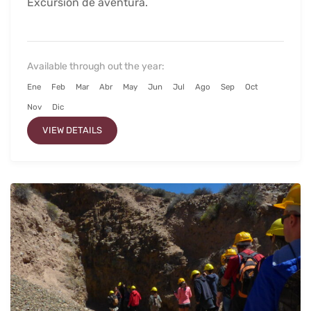
Excursión de aventura.
Available through out the year:
Ene
Feb
Mar
Abr
May
Jun
Jul
Ago
Sep
Oct
Nov
Dic
VIEW DETAILS