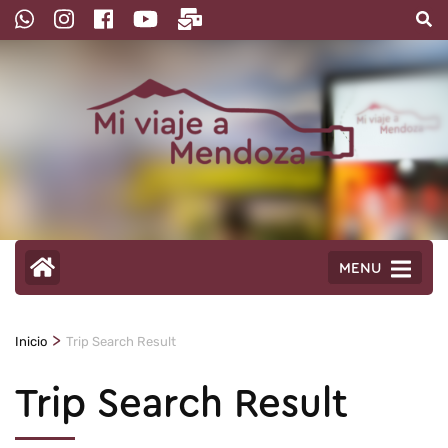
Saltar
al
contenido
(presioná
Enter)
MENU
>
Inicio
Trip Search Result
Trip Search Result