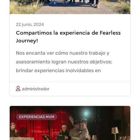
22 junio, 2024
Compartimos la experiencia de Fearless
Journey!
Nos encanta ver cómo nuestro trabajo y
asesoramiento logran nuestros objetivos:
brindar experiencias inolvidables en
Mendoza. Somos apasionados por lo que
hacemos y buscamos mostrar al mundo todo
administrador
lo que nuestra querida tierra del sol y del
buen vino tiene para ofrecer. Disfrutamos
siendo parte …
EXPERIENCIAS MVM