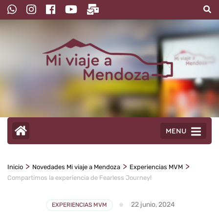
Saltar
al
contenido
(presioná
Enter)
MENU
>
>
>
Inicio
Novedades Mi viaje a Mendoza
Experiencias MVM
Compartimos la experiencia de Fearless Journey!
22 junio, 2024
EXPERIENCIAS MVM