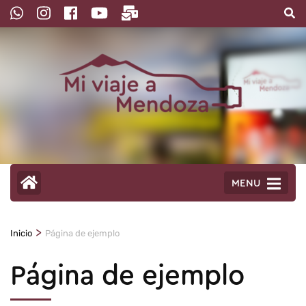
Saltar
al
contenido
(presioná
Enter)
MENU
>
Inicio
Página de ejemplo
Página de ejemplo